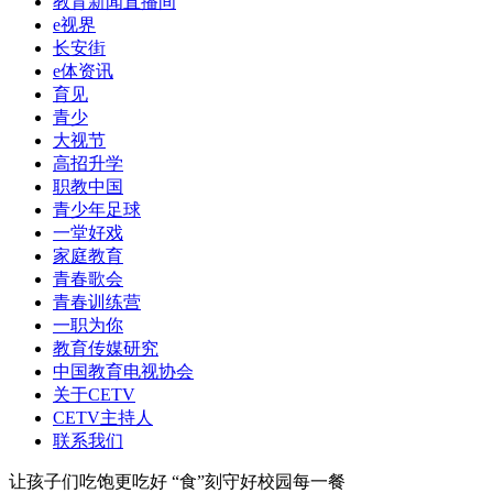
教育新闻直播间
e视界
长安街
e体资讯
育见
青少
大视节
高招升学
职教中国
青少年足球
一堂好戏
家庭教育
青春歌会
青春训练营
一职为你
教育传媒研究
中国教育电视协会
关于CETV
CETV主持人
联系我们
让孩子们吃饱更吃好 “食”刻守好校园每一餐