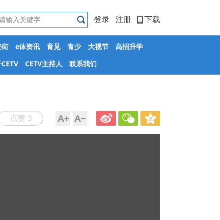
登录
注册
下载
安街
e体资讯
育见
青少
大视节
高招升学
CETV
CETV主持人
联系我们
点赞 3