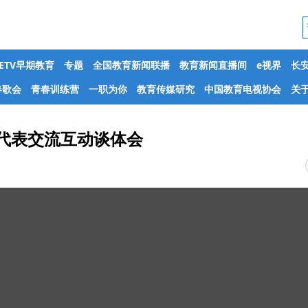
CETV早期教育
专题
全国教育新闻联播
教育新闻直播间
e视界
长
春歌会
青春训练营
一职为你
教育传媒研究
中国教育电视协会
关于
代表交流互动谈体会