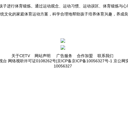
学指导孩子进行体育锻炼。通过运动观念、运动习惯、运动误区、体育锻炼与
传统文化的家庭体育运动方案，科学合理地帮助孩子培养体育兴趣，养成良
关于CETV
网站声明
广告服务
合作加盟
联系我们
台 网络视听许可证0108262号|京ICP备京ICP备10056327号-1 京公网安
10056327