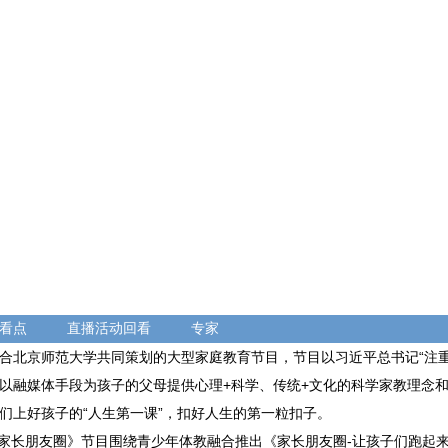
看点
直播活动回看
专家
北京师范大学共同策划的大型家庭教育节目，节目以习近平总书记“注重
以融媒体手段为孩子的父母提供心理+科学、传统+文化的科学家教理念
们上好孩子的“人生第一课”，扣好人生的第一粒扣子。
朋友圈》节目围绕青少年体教融合推出《家长朋友圈-让孩子们跑起来