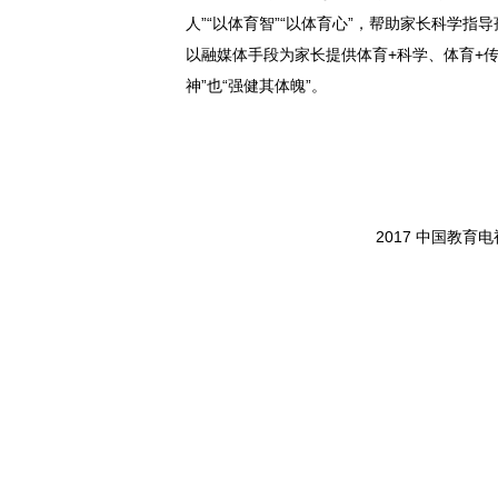
人”“以体育智”“以体育心”，帮助家长科
以融媒体手段为家长提供体育+科学、体育+
神”也“强健其体魄”。
2017 中国教育电视