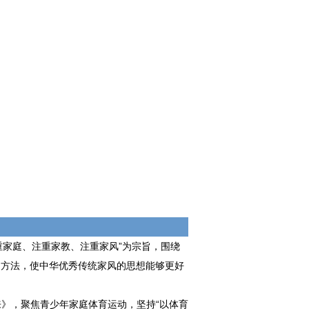
家庭、注重家教、注重家风”为宗旨，围绕
和方法，使中华优秀传统家风的思想能够更好
》，聚焦青少年家庭体育运动，坚持“以体育