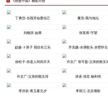
《诗意中国》精彩片段
丁勇岱-当我开始爱自己
董浩-我与地坛
刘晓庆-如果
张英席-守望
赵越-卜算子 我住长江头
齐克建-水调歌头 赤壁怀古
徐松子-你是人间四月天
许文广 张可盈-父亲的散文
许文广-父亲的散文诗
讲述-张宏 杨利伟
李洪岩-青玉案元夕
李双江-北京颂歌