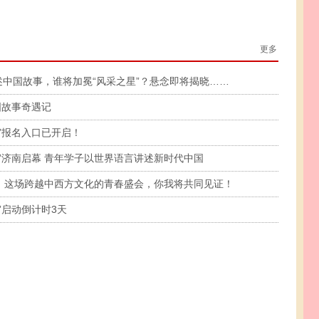
更多
情讲述中国故事，谁将加冕“风采之星”？悬念即将揭晓……
国故事奇遇记
”报名入口已开启！
”济南启幕 青年学子以世界语言讲述新时代中国
，这场跨越中西方文化的青春盛会，你我将共同见证！
”启动倒计时3天