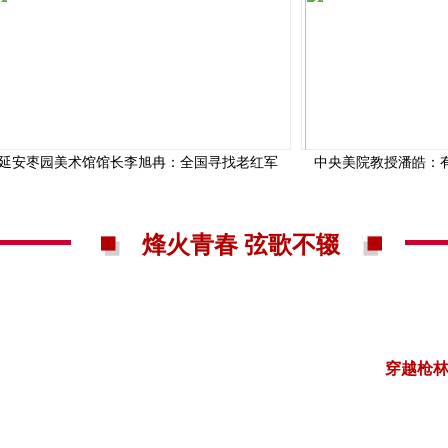
延安枣园美术馆馆长李旭冉：全国寻找老红军
中央美院教授潘皓：
烽火青春 弦歌不辍
穿越枪