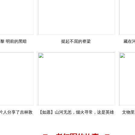
黎 明前的黑暗
挺起不屈的脊梁
藏在
片人分享了吉林敦
【如愿】山河无恙，烟火寻常，这是英雄
文物里