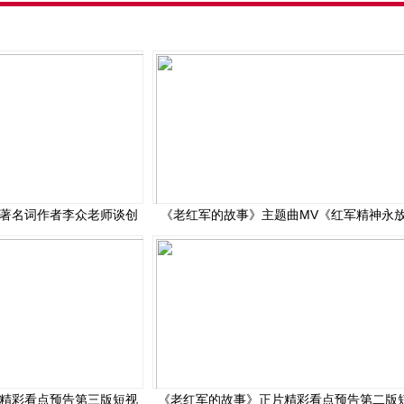
著名词作者李众老师谈创
《老红军的故事》主题曲MV《红军精神永
精彩看点预告第三版短视
《老红军的故事》正片精彩看点预告第二版