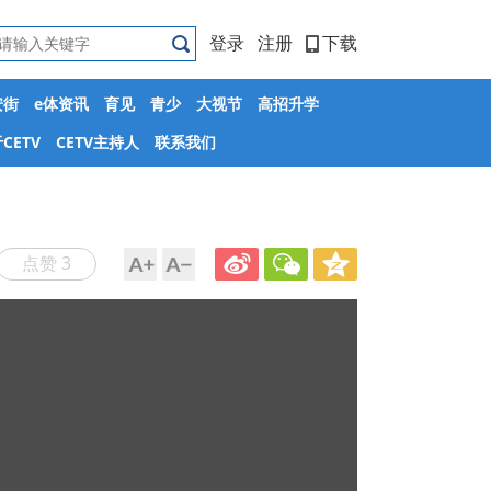
登录
注册
下载
安街
e体资讯
育见
青少
大视节
高招升学
CETV
CETV主持人
联系我们
点赞 3