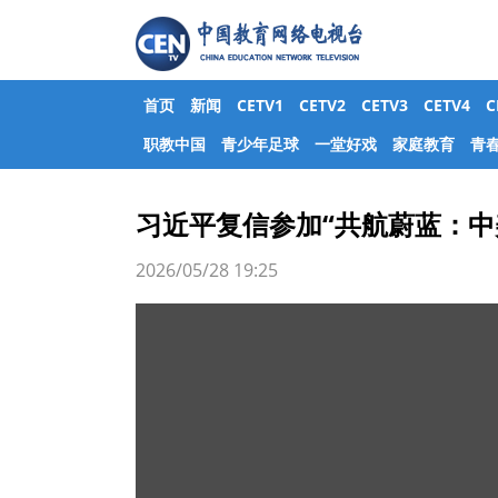
首页
新闻
CETV1
CETV2
CETV3
CETV4
职教中国
青少年足球
一堂好戏
家庭教育
青
习近平复信参加“共航蔚蓝：中
2026/05/28 19:25