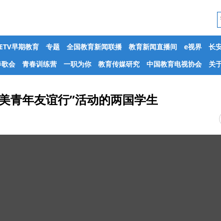
CETV早期教育
专题
全国教育新闻联播
教育新闻直播间
e视界
长
春歌会
青春训练营
一职为你
教育传媒研究
中国教育电视协会
关于
美青年友谊行”活动的两国学生